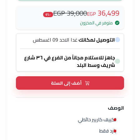
36,499
39,000 EGP
EGP
-6%
متوفر في المخزون
التوصيل لمكانك
غدا الاحد 09 اغسطس
جاهز للاستلام مجاناً من الفرع في ٣٦ شارع
شريف وسط البلد
أضف إلى السلة
الوصف
تكييف كاريير حائطي
بارد فقط