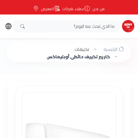
من نحن
عملاء شركات
المعرض
الرئيسية
تكييفات
كاريير تكييف حائطي أوبتيماكس 2.25 حصان بارد فقط 53KHCT18N-708