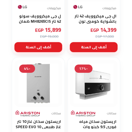
ميكرويفات
ميكرويفات
ال جى ميكروويف 42 لتر
ل جى ميكروويف سولو
بالشواية كومبي لون
42 لتر MH8265CIS ضمان
أسود MH8265DIS
ال جي مصر
15,899
14,399
EGP
EGP
19,000 EGP
17,000 EGP
أضف إلى السلة
أضف إلى السلة
-4%
-17%
سخانات
سخانات
اريستون سخان مياه
اريستون سخان غاز 10 لتر
فوري 9.5 كيلو وات
غاز طبيعى SPEED EVO 10
NG
ARISTON AURES SM 9.5