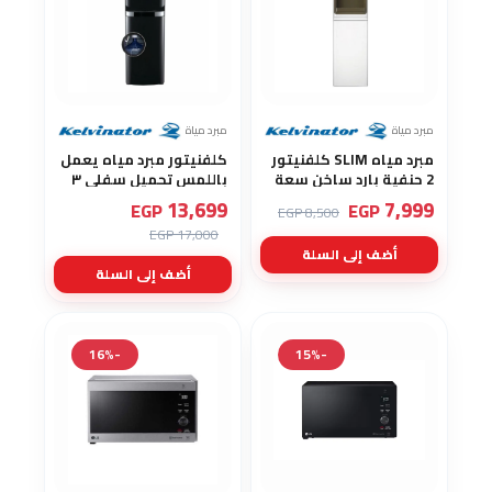
مبرد مياة
مبرد مياة
مبرد مياه SLIM كلفنيتور
كلفنيتور مبرد مياه يعمل
2 حنفية بارد ساخن سعة
باللمس تحميل سفلي ٣
تانك بارد 5 لتر ضمان
حنفية بارد ساخن فاتر لون
13,699
7,999
EGP
EGP
8,500 EGP
سنتين YL1439S
اسود ضمان سنتين
17,000 EGP
YL1643S
أضف إلى السلة
أضف إلى السلة
-16%
-15%