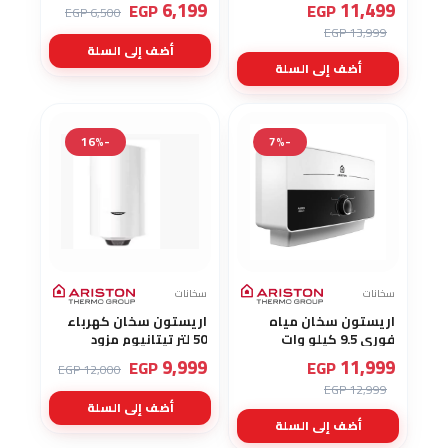
6,199
11,499
EGP
EGP
6,500 EGP
13,999 EGP
أضف إلى السلة
أضف إلى السلة
-16%
-7%
سخانات
سخانات
اريستون سخان مياه
اريستون سخان كهرباء
فوري 9.5 كيلو وات
50 لتر تيتانيوم مزود
(AURES SM 9.5)
بشاشة عرض يوفر في
9,999
11,999
EGP
EGP
12,000 EGP
استهلاك الطاقة PRO1
12,999 EGP
ECO 50 V
أضف إلى السلة
أضف إلى السلة