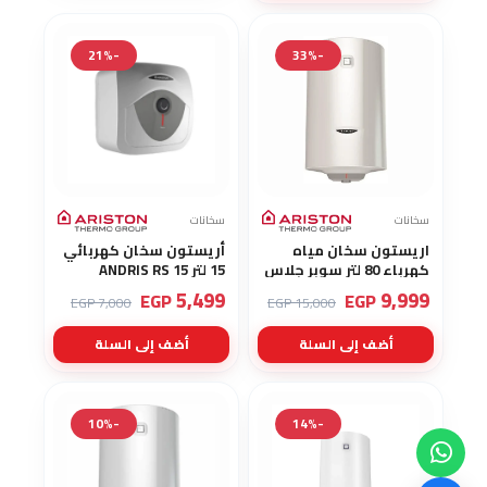
-21%
-33%
سخانات
سخانات
اريستون سخان مياه
أريستون سخان كهربائي
كهرباء 80 لتر سوبر جلاس
15 لتر ANDRIS RS 15
ايطالي ARISTON
5,499
9,999
EGP
EGP
7,000 EGP
15,000 EGP
PRO1R80
أضف إلى السلة
أضف إلى السلة
-10%
-14%