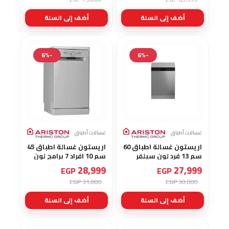
أضف إلى السلة
أضف إلى السلة
-6%
-6%
غسالات أطباق
غسالات أطباق
اريستون غسالة اطباق 60
اريستون غسالة اطباق 45
سم 13 فرد لون سيلفر
سم 10 افراد 7 برامج لون
DFN436X
سيلفر LSFE1B19S
28,999
27,999
EGP
EGP
31,000 EGP
30,000 EGP
أضف إلى السلة
أضف إلى السلة