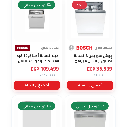
-8%
-7%
توصيل مجاني
غسالات أطباق
غسالات أطباق
بوش سيريس 4 غسالة
ميلا غسالة أطباق 14 فرد
أطباق بيلت ان 6 برامج
60 سم 5 برامج أستانلس
للغسل مقاس 60 سم 3
G 5050 SCVi Active
109,499
36,999
EGP
EGP
رفوف SMV4IMX62T
120,000 EGP
40,000 EGP
أضف إلى السلة
أضف إلى السلة
-5%
-5%
توصيل مجاني
توصيل مجاني