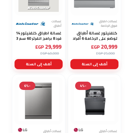
غسالات اطباق
غسالات
فوق الرخامة
أطباق
كلفنيتور غسالة أطباق
غسالة اطباق كلفنيتور 14
توضع علي الرخامة 6 أفراد
فرد 8 برامج انفرتر 60 سم 3
7 برامج انفرتر KDW6-
رفوف 5 رشاش باب فتح
29,999
20,999
EGP
EGP
3602E
تلقائي ستانلس ستيل
40,000 EGP
25,000 EGP
بلد منشاء تركيا KDW14-
J7617RX
أضف إلى السلة
أضف إلى السلة
-6%
-4%
غسالات أطباق
غسالات أطباق