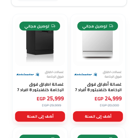
-13%
-10%
توصيل مجاني
توصيل مجاني
غسالات اطباق
غسالات اطباق
فوق الرخامة
فوق الرخامة
غسالة أطباق فوق
غسالة اطباق فوق
الرخامة كلفنيتور 8 أفراد 7
الرخامة كلفنيتور 8 افراد 7
برامج لون فضي KDW8-
برامج لون اسود KDW8-
25,999
24,999
EGP
EGP
3802FB
3802F
29,999 EGP
28,000 EGP
أضف إلى السلة
أضف إلى السلة