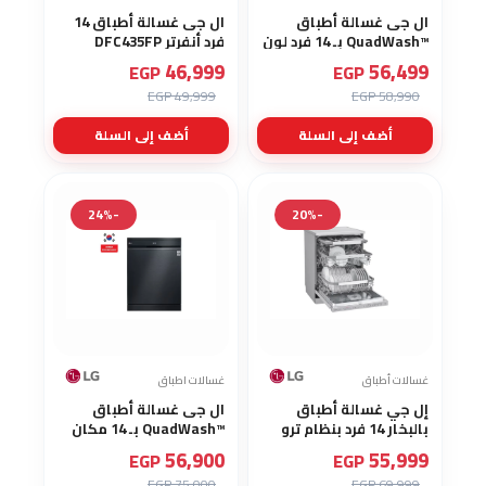
ال جى غسالة أطباق
ال جى غسالة أطباق 14
™QuadWash بـ 14 فرد لون
فرد أنفرتر DFC435FP
اسود DFC287HMS
46,999
56,499
EGP
EGP
49,999 EGP
58,990 EGP
أضف إلى السلة
أضف إلى السلة
-24%
-20%
غسالات أطباق
غسالات اطباق
إل جي غسالة أطباق
ال جى غسالة أطباق
بالبخار 14 فرد بنظام ترو
™QuadWash بـ 14 مكان
ستيم سمارت راك بلاس
لون اسود DFC287HMS
56,900
55,999
EGP
EGP
انفرتر DFC287HVS
75,000 EGP
69,999 EGP