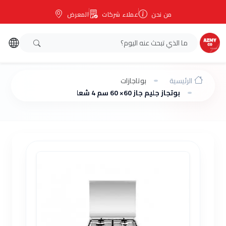
من نحن
عملاء شركات
المعرض
الرئيسية
بوتاجازات
بوتجاز جليم جاز 60× 60 سم 4 شعلة ستانلس AL6611GIFS