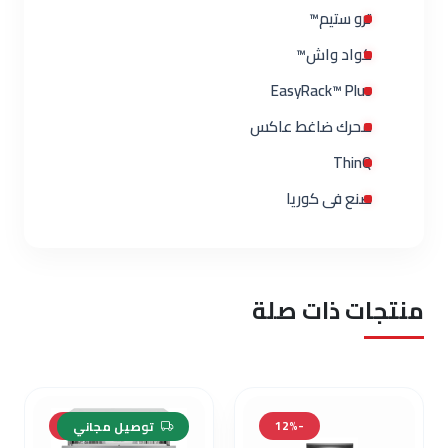
ترو ستيم™
كواد واش™
EasyRack™ Plus
محرك ضاغط عاكس
ThinQ
صنع فى كوريا
منتجات ذات صلة
-5%
-12%
توصيل مجاني