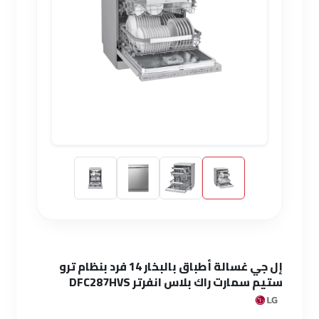
إل جي غسالة أطباق بالبخار 14 فرد بنظام ترو
ستيم سمارت راك بلاس انفرتر DFC287HVS