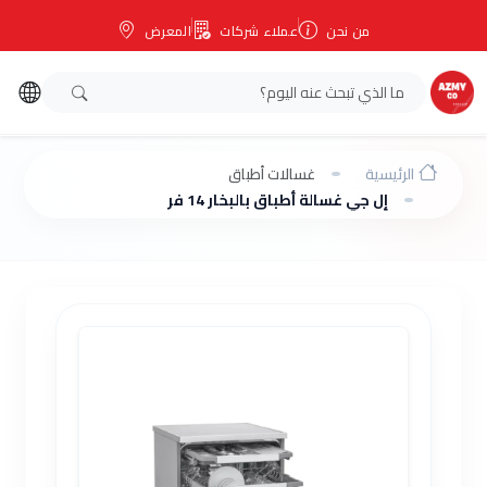
من نحن
عملاء شركات
المعرض
الرئيسية
غسالات أطباق
إل جي غسالة أطباق بالبخار 14 فرد بنظام ترو ستيم سمارت راك بلاس انفرتر DFC287HVS