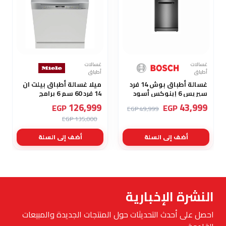
غسالات
غسالات
أطباق
أطباق
غسالة أطباق بوش 14 فرد
ميلا غسالة أطباق بيلت ان
سيريس 6 إينوكس أسود
14 فرد 60 سم 6 برامج
SMP6EMC00V
أستانلس G 7100 SCI
126,999
43,999
EGP
EGP
49,999 EGP
135,000 EGP
أضف إلى السلة
أضف إلى السلة
النشرة الإخبارية
احصل على أحدث التحديثات حول المنتجات الجديدة والمبيعات