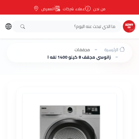
من نحن
عملاء شركات
المعرض
الرئيسية
مجففات
زانوسي مجفف 8 كيلو 1400 لفه انفرتر سيلفر ZW6C4826CS