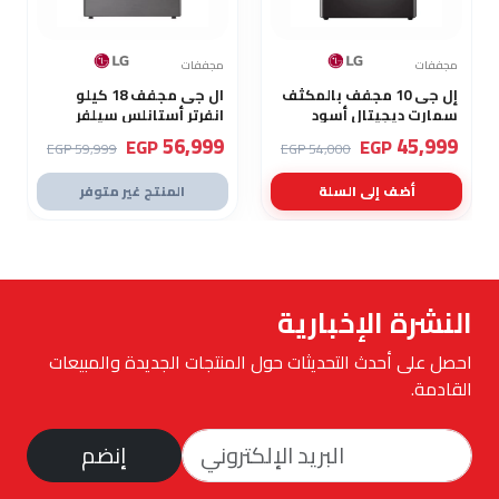
مجففات
مجففات
إل جى 10 مجفف بالمكثف
ال جى مجفف 18 كيلو
سمارت ديجيتال أسود
انفرتر أستانلس سيلفر
RH18U8EVCW
RH10V9JV2W
56,999
45,999
EGP
EGP
59,999 EGP
54,000 EGP
أضف إلى السلة
المنتج غير متوفر
النشرة الإخبارية
احصل على أحدث التحديثات حول المنتجات الجديدة والمبيعات
القادمة.
إنضم