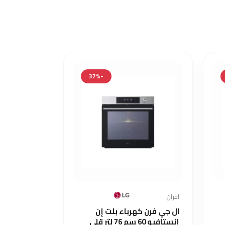
-37%
افران
افران
ال جي فرن كهرباء بلت إن
إنستافيو 60 سم 76 لتر قلي
سم 88 ل