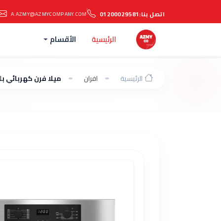
اتصل بنا:
01200029581
A.AZMY@AZMYCOMPANY.COM
الرئيسية
الأقسام
الرئيسية
افران
ميلا فرن كهربائي بلت ان بالشواية 60 سم 