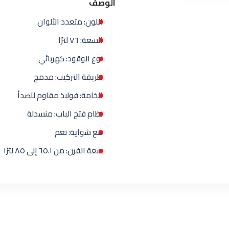
الوصف
اللون: متعدد الألوان
السعة: ٧٦ لترًا
نوع الوقود: كهربائي
طريقة التركيب: مدمج
الخامة: فولاذ مقاوم للصدأ
نظام فتح الباب: منسدلة
مع شواية: نعم
سعة الفرن: من ٦٥.١ إلى ٨٥ لترًا