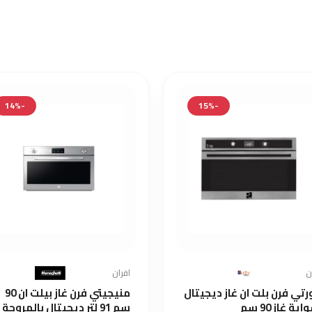
-14%
-15%
ن
افران
رتي فرن بلت ان غاز ديجيتال
منيجيتي فرن غاز بيلت ان 90
بشواية غاز 90 سم
سم 91 لتر ديجيتال بالمروحة