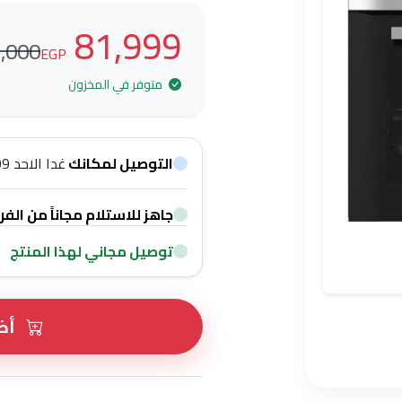
81,999
000 EGP
EGP
متوفر في المخزون
التوصيل لمكانك
غدا الاحد 09 اغسطس
جاهز للاستلام مجاناً من الفرع في ٣٦ شارع شريف 
توصيل مجاني لهذا المنتج
أضف