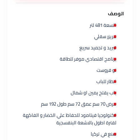
الوصف
السعة 481 لتر
فريزر سفلي
تبريد و تجميد سريع
برنامج اقتصادي موفر للطاقة
نو فروست
انظار للباب
باب يفتح يمين او شمال
عرض 70 سم عمق 72 سم طول 192 سم
تكنولوجيا فيتامود للحفاظ علي الخضار و الفاكهة
لفترة اطول بالاشعة البنفسجية
صنع في تركيا