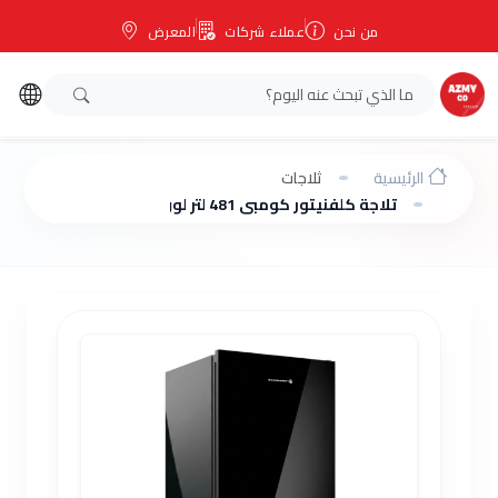
من نحن
عملاء شركات
المعرض
الرئيسية
ثلاجات
تلاجة كلفنيتور كومبي 481 لتر لون اسود زجاج فريزر سفلي نوفروست KTM483TSE