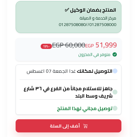
المنتج بضمان الوكيل ✅
مركز الخدمة و الصيانة
01287508000//01287508080
51,999
60,000 EGP
EGP
-13%
متوفر في المخزون
التوصيل لمكانك
غدا الجمعة 07 اغسطس
جاهز للاستلام مجاناً من الفرع في ٣٦ شارع
شريف وسط البلد
توصيل مجاني لهذا المنتج
أضف إلى السلة