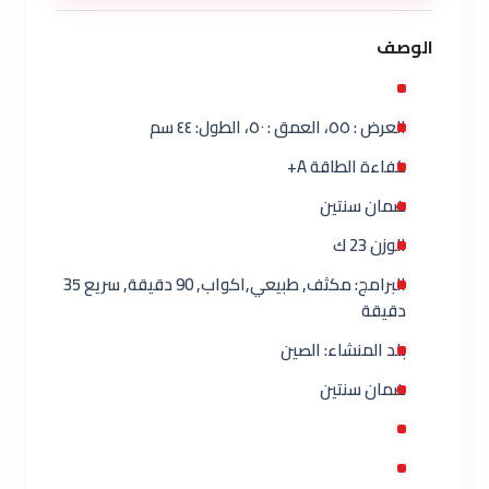
الوصف
العرض : ٥٥، العمق : ٥٠، الطول: ٤٤ سم
كفاءة الطاقة A+
ضمان سنتين
الوزن 23 ك
البرامج: مكثف, طبيعي,اكواب, 90 دقيقة, سريع 35
دقيقة
بلد المنشاء: الصين
ضمان سنتين