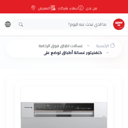
من نحن
عملاء شركات
المعرض
الرئيسية
غسالات اطباق فوق الرخامة
كلفنيتور غسالة أطباق توضع علي الرخامة 6 أفراد 7 برامج انفرتر KDW6-3602E