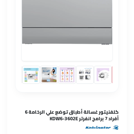
كلفنيتور غسالة أطباق توضع علي الرخامة 6
أفراد 7 برامج انفرتر KDW6-3602E