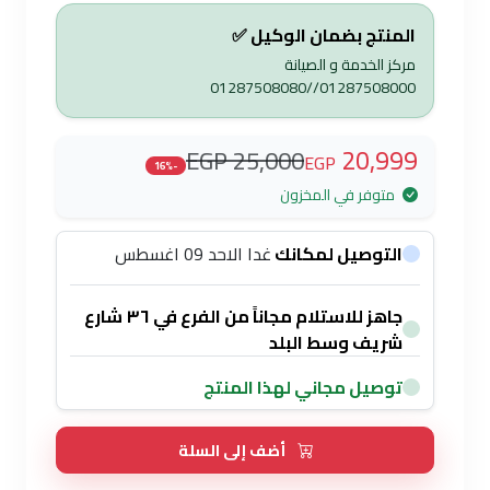
المنتج بضمان الوكيل ✅
مركز الخدمة و الصيانة
01287508000//01287508080
20,999
25,000 EGP
EGP
-16%
متوفر في المخزون
التوصيل لمكانك
غدا الاحد 09 اغسطس
جاهز للاستلام مجاناً من الفرع في ٣٦ شارع
شريف وسط البلد
توصيل مجاني لهذا المنتج
أضف إلى السلة