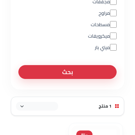
مجففات
مراوح
مسطحات
ميكرويفات
ميني بار
بحث
1 منتج
-9%