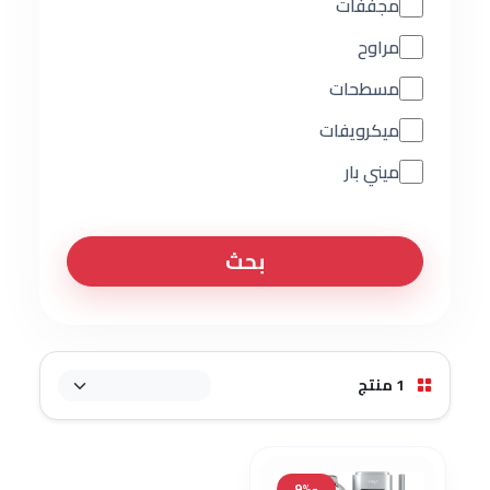
مجففات
مراوح
مسطحات
ميكرويفات
ميني بار
بحث
1 منتج
-9%