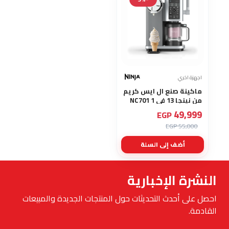
اجهزة اخري
ماكينة صنع ال ايس كريم
من نينجا 13 في 1 NC701
49,999
EGP
55,000 EGP
أضف إلى السلة
النشرة الإخبارية
احصل على أحدث التحديثات حول المنتجات الجديدة والمبيعات
القادمة.