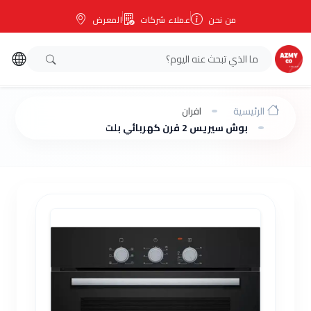
من نحن
عملاء شركات
المعرض
الرئيسية
افران
بوش سيريس 2 فرن كهربائي بلت ان 66 لتر 60 سم لون اسود HBF011BA1