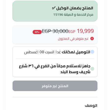
المنتج بضمان الوكيل ✅
مركز الخدمة و الصيانة
15196
19,999
30,000 EGP
EGP
-33%
غير متوفر في المخزون
التوصيل لمكانك
غدا السبت 08 اغسطس
جاهز للاستلام مجاناً من الفرع في ٣٦ شارع
شريف وسط البلد
المنتج غير متوفر
الوصف